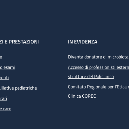
ZI E PRESTAZIONI
IN EVIDENZA
e
Diventa donatore di microbiota
ed esami
Accesso di professionisti estern
strutture del Policlinico
menti
Comitato Regionale per l’Etica 
lliative pediatriche
Clinica COREC
rari
e rare