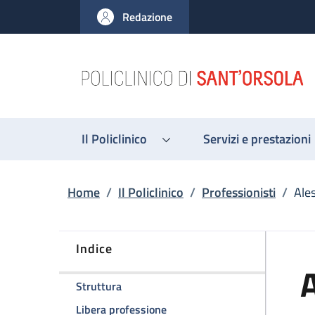
Salta al contenuto principale
Skip to footer content
Redazione
Il Policlinico
Servizi e prestazioni
Briciole di pane
Home
/
Il Policlinico
/
Professionisti
/
Ale
Indice
della pagina Alessandro Leone
Struttura
della pagina Alessandro Leone
Libera professione