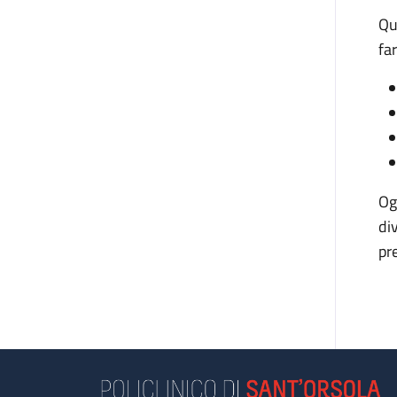
Qu
fa
Og
di
pr