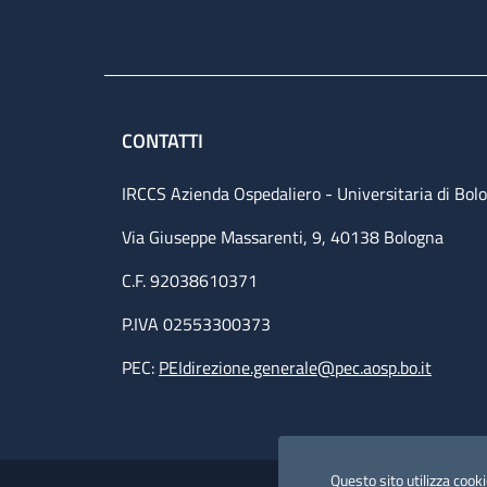
CONTATTI
IRCCS Azienda Ospedaliero - Universitaria di Bol
Via Giuseppe Massarenti, 9, 40138 Bologna
C.F. 92038610371
P.IVA 02553300373
PEC:
PEIdirezione.generale@pec.aosp.bo.it
Small prints
Useful links section
Questo sito utilizza cookie