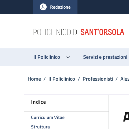
Salta al contenuto principale
Skip to footer content
Redazione
Il Policlinico
Servizi e prestazioni
Briciole di pane
Home
/
Il Policlinico
/
Professionisti
/
Ale
Indice
A
della pagina Alessandro Vaisfel
Curriculum Vitae
della pagina Alessandro Vaisfeld
Struttura