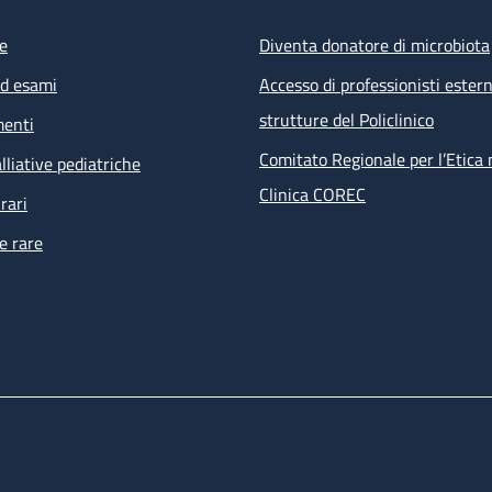
e
Diventa donatore di microbiota
ed esami
Accesso di professionisti estern
strutture del Policlinico
menti
Comitato Regionale per l’Etica 
lliative pediatriche
Clinica COREC
rari
e rare