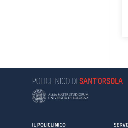
Footer
IL POLICLINICO
SERVI