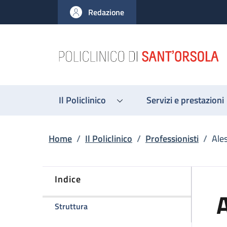
Salta al contenuto principale
Skip to footer content
Redazione
Il Policlinico
Servizi e prestazioni
Briciole di pane
Home
/
Il Policlinico
/
Professionisti
/
Ale
Indice
A
della pagina Alessio Martina
Struttura