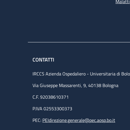
Malatti
CONTATTI
IRCCS Azienda Ospedaliero - Universitaria di Bol
Via Giuseppe Massarenti, 9, 40138 Bologna
C.F. 92038610371
P.IVA 02553300373
PEC:
PEIdirezione.generale@pec.aosp.bo.it