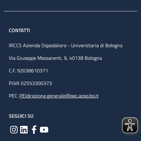
CONTATTI
IRCCS Azienda Ospedaliero - Universitaria di Bologna
Via Giuseppe Massarenti, 9, 40138 Bologna
C.F. 92038610371
P.IVA 02553300373
PEC:
PEIdirezione.generale@pec.aosp.bo.it
SEGUICI SU