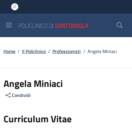
Salta al contenuto principale
Skip to footer content
Briciole di pane
Home
/
Il Policlinico
/
Professionisti
/
Angela Miniaci
Angela Miniaci
Condividi
Curriculum Vitae