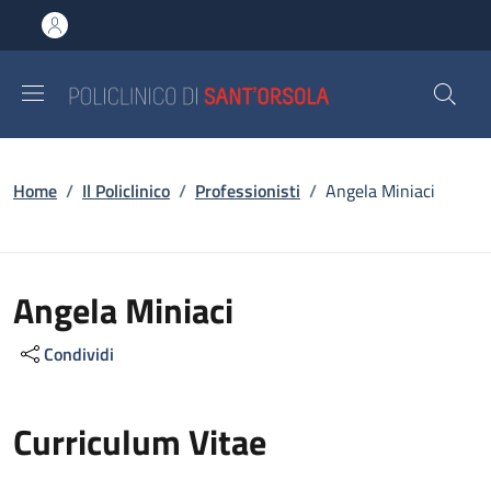
Salta al contenuto principale
Skip to footer content
Briciole di pane
Home
/
Il Policlinico
/
Professionisti
/
Angela Miniaci
Angela Miniaci
Condividi
Curriculum Vitae