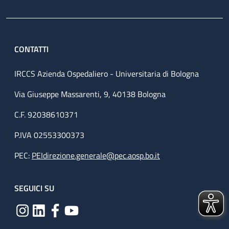
CONTATTI
IRCCS Azienda Ospedaliero - Universitaria di Bologna
Via Giuseppe Massarenti, 9, 40138 Bologna
C.F. 92038610371
P.IVA 02553300373
PEC:
PEIdirezione.generale@pec.aosp.bo.it
SEGUICI SU