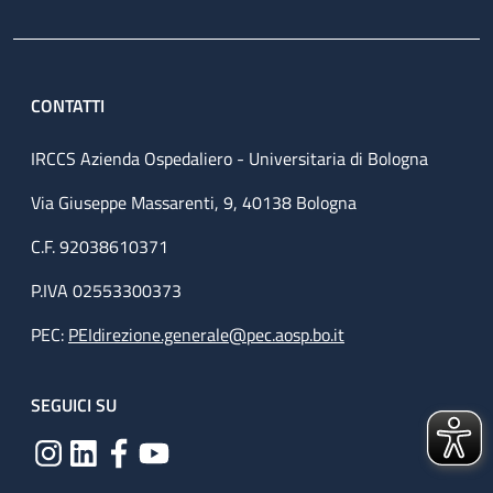
CONTATTI
IRCCS Azienda Ospedaliero - Universitaria di Bologna
Via Giuseppe Massarenti, 9, 40138 Bologna
C.F. 92038610371
P.IVA 02553300373
PEC:
PEIdirezione.generale@pec.aosp.bo.it
SEGUICI SU