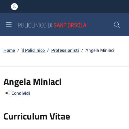
Salta al contenuto principale
Skip to footer content
Briciole di pane
Home
/
Il Policlinico
/
Professionisti
/
Angela Miniaci
Angela Miniaci
Condividi
Curriculum Vitae