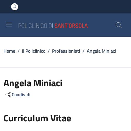
Salta al contenuto principale
Skip to footer content
Briciole di pane
Home
/
Il Policlinico
/
Professionisti
/
Angela Miniaci
Angela Miniaci
Condividi
Curriculum Vitae