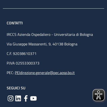
CONTATTI
IRCCS Azienda Ospedaliero - Universitaria di Bologna
Via Giuseppe Massarenti, 9, 40138 Bologna
C.F. 92038610371
P.IVA 02553300373
PEC:
PEIdirezione.generale@pec.aosp.bo.it
SEGUICI SU