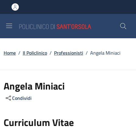
Salta al contenuto principale
Skip to footer content
Briciole di pane
Home
/
Il Policlinico
/
Professionisti
/
Angela Miniaci
Angela Miniaci
Condividi
Curriculum Vitae