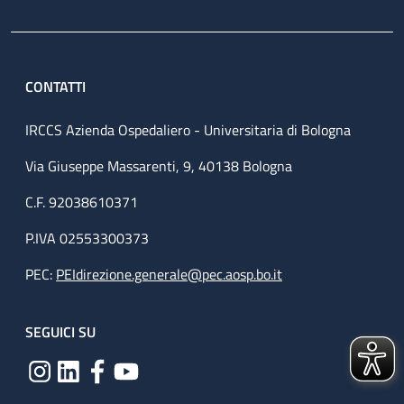
CONTATTI
IRCCS Azienda Ospedaliero - Universitaria di Bologna
Via Giuseppe Massarenti, 9, 40138 Bologna
C.F. 92038610371
P.IVA 02553300373
PEC:
PEIdirezione.generale@pec.aosp.bo.it
SEGUICI SU