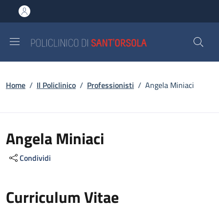
Salta al contenuto principale
Skip to footer content
Briciole di pane
Home
/
Il Policlinico
/
Professionisti
/
Angela Miniaci
Angela Miniaci
Condividi
Curriculum Vitae