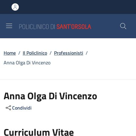
Salta al contenuto principale
Skip to footer content
Briciole di pane
Home
/
Il Policlinico
/
Professionisti
/
Anna Olga Di Vincenzo
Anna Olga Di Vincenzo
Condividi
Curriculum Vitae