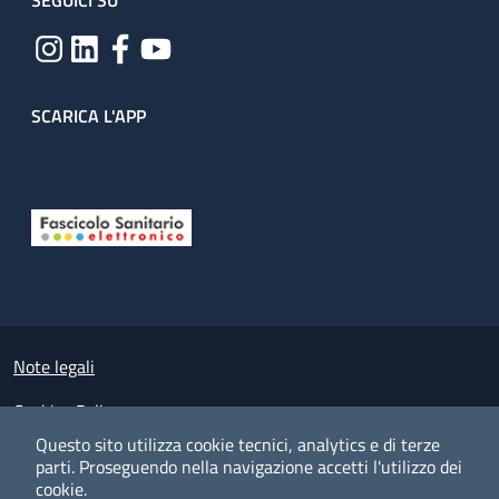
SEGUICI SU
SCARICA L'APP
Useful links section
Small prints
Note legali
Cookies Policy
Questo sito utilizza cookie tecnici, analytics e di terze
Policy privacy e protezione del dato personale
parti.
Proseguendo nella navigazione accetti l'utilizzo dei
cookie.