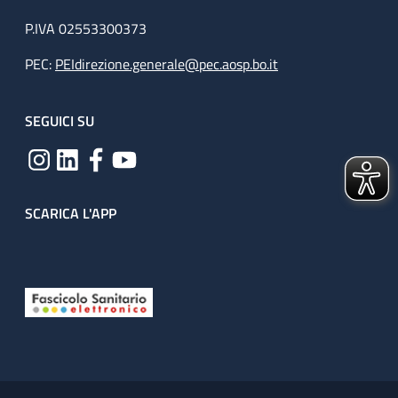
P.IVA 02553300373
PEC:
PEIdirezione.generale@pec.aosp.bo.it
SEGUICI SU
SCARICA L'APP
Useful links section