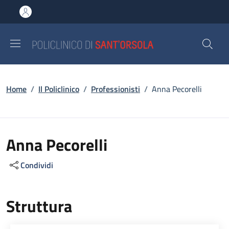
Salta al contenuto principale
Skip to footer content
Briciole di pane
Home
/
Il Policlinico
/
Professionisti
/
Anna Pecorelli
Anna Pecorelli
Condividi
Struttura