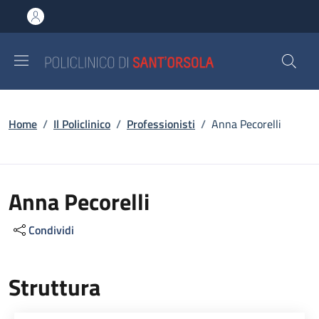
Salta al contenuto principale
Skip to footer content
Briciole di pane
Home
/
Il Policlinico
/
Professionisti
/
Anna Pecorelli
Anna Pecorelli
Condividi
Struttura