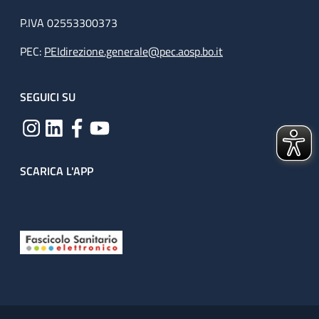
P.IVA 02553300373
PEC:
PEIdirezione.generale@pec.aosp.bo.it
SEGUICI SU
SCARICA L'APP
Useful links section