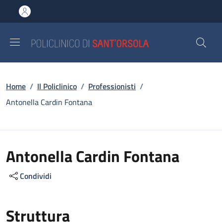
Salta al contenuto principale
Skip to footer content
Briciole di pane
Home
/
Il Policlinico
/
Professionisti
/
Antonella Cardin Fontana
Antonella Cardin Fontana
Condividi
Struttura