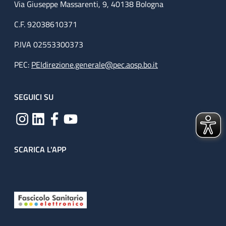
Via Giuseppe Massarenti, 9, 40138 Bologna
C.F. 92038610371
P.IVA 02553300373
PEC:
PEIdirezione.generale@pec.aosp.bo.it
SEGUICI SU
SCARICA L'APP