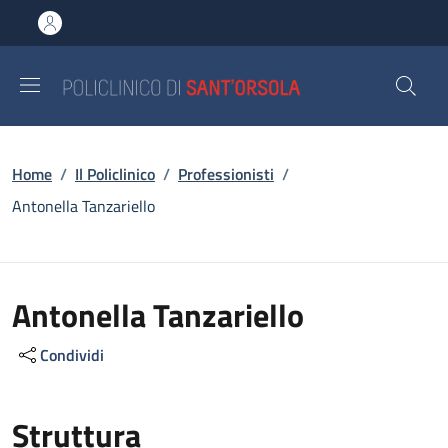
Salta al contenuto principale
Skip to footer content
Briciole di pane
Home
/
Il Policlinico
/
Professionisti
/
Antonella Tanzariello
Antonella Tanzariello
Condividi
Struttura