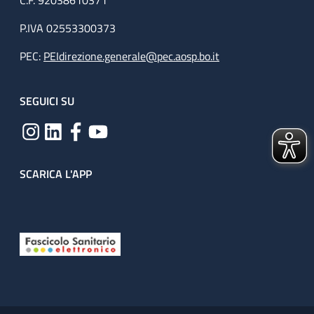
C.F. 92038610371
P.IVA 02553300373
PEC:
PEIdirezione.generale@pec.aosp.bo.it
SEGUICI SU
SCARICA L'APP