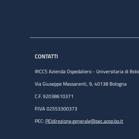
CONTATTI
IRCCS Azienda Ospedaliero - Universitaria di Bol
Via Giuseppe Massarenti, 9, 40138 Bologna
C.F. 92038610371
P.IVA 02553300373
PEC:
PEIdirezione.generale@pec.aosp.bo.it