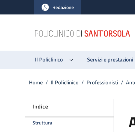
Salta al contenuto principale
Skip to footer content
Redazione
Il Policlinico
Servizi e prestazioni
Briciole di pane
Home
/
Il Policlinico
/
Professionisti
/
Anto
Indice
A
della pagina Antonella Tanzariello
Struttura