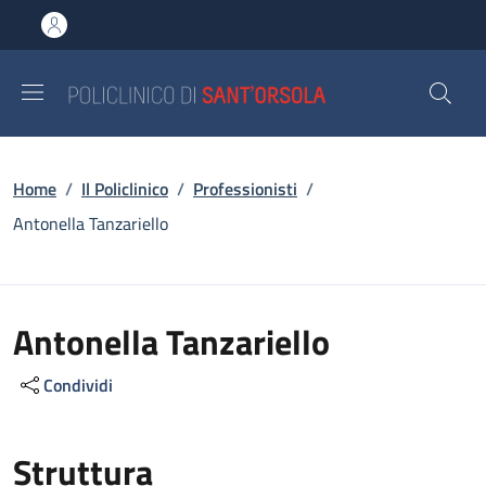
Salta al contenuto principale
Skip to footer content
Briciole di pane
Home
/
Il Policlinico
/
Professionisti
/
Antonella Tanzariello
Antonella Tanzariello
Condividi
Struttura