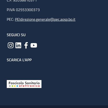
C.F. 92038610371
P.IVA 02553300373
PEC:
PEIdirezione.generale@pec.aosp.bo.it
SEGUICI SU
SCARICA L'APP