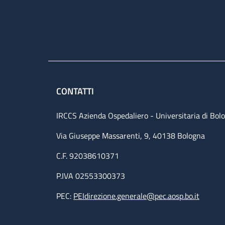
CONTATTI
IRCCS Azienda Ospedaliero - Universitaria di Bol
Via Giuseppe Massarenti, 9, 40138 Bologna
C.F. 92038610371
P.IVA 02553300373
PEC:
PEIdirezione.generale@pec.aosp.bo.it