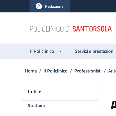
Salta al contenuto principale
Skip to footer content
Redazione
Il Policlinico
Servizi e prestazioni
Briciole di pane
Home
/
Il Policlinico
/
Professionisti
/
Anto
Indice
A
della pagina Antonella Tanzariello
Struttura