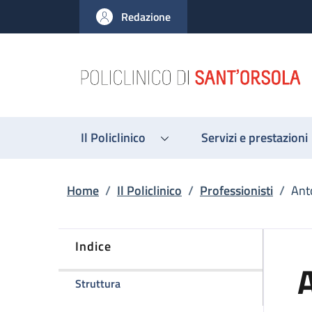
Salta al contenuto principale
Skip to footer content
Redazione
Il Policlinico
Servizi e prestazioni
Briciole di pane
Home
/
Il Policlinico
/
Professionisti
/
Anto
Indice
A
della pagina Antonella Tanzariello
Struttura