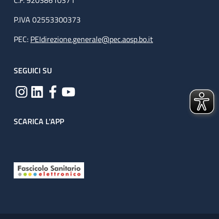
C.F. 92038610371
P.IVA 02553300373
PEC:
PEIdirezione.generale@pec.aosp.bo.it
SEGUICI SU
SCARICA L'APP