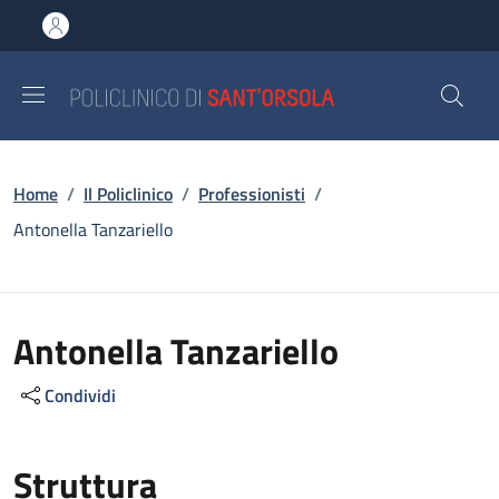
Salta al contenuto principale
Skip to footer content
Briciole di pane
Home
/
Il Policlinico
/
Professionisti
/
Antonella Tanzariello
Antonella Tanzariello
Condividi
Struttura