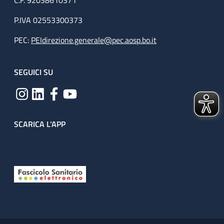
C.F. 92038610371
P.IVA 02553300373
PEC:
PEIdirezione.generale@pec.aosp.bo.it
SEGUICI SU
SCARICA L'APP