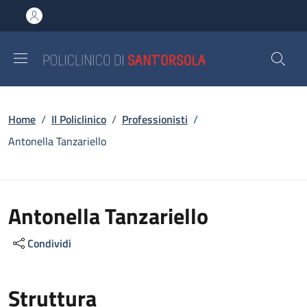
Salta al contenuto principale
Skip to footer content
Briciole di pane
Home
/
Il Policlinico
/
Professionisti
/
Antonella Tanzariello
Antonella Tanzariello
Condividi
Struttura