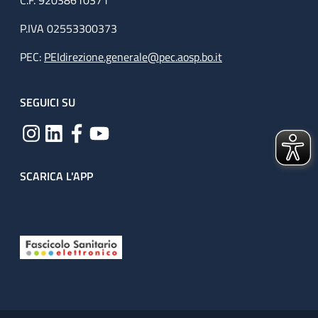
C.F. 92038610371
P.IVA 02553300373
PEC:
PEIdirezione.generale@pec.aosp.bo.it
SEGUICI SU
SCARICA L'APP