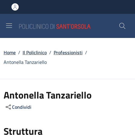
Salta al contenuto principale
Skip to footer content
Briciole di pane
Home
/
Il Policlinico
/
Professionisti
/
Antonella Tanzariello
Antonella Tanzariello
Condividi
Struttura