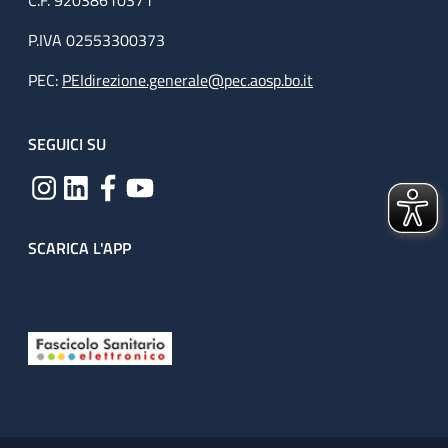
C.F. 92038610371
P.IVA 02553300373
PEC:
PEIdirezione.generale@pec.aosp.bo.it
SEGUICI SU
SCARICA L'APP