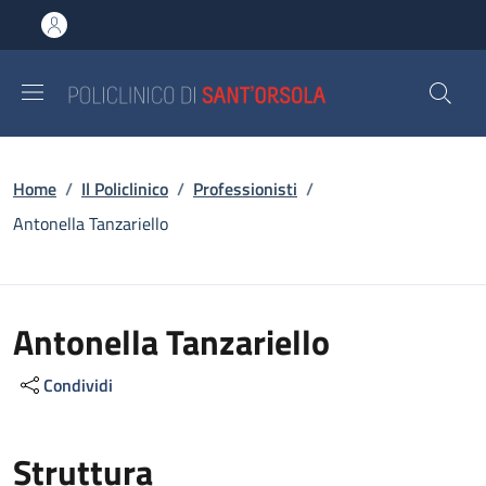
Salta al contenuto principale
Skip to footer content
Briciole di pane
Home
/
Il Policlinico
/
Professionisti
/
Antonella Tanzariello
Antonella Tanzariello
Condividi
Struttura