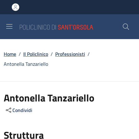
Salta al contenuto principale
Skip to footer content
Briciole di pane
Home
/
Il Policlinico
/
Professionisti
/
Antonella Tanzariello
Antonella Tanzariello
Condividi
Struttura