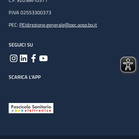
C.F. 92038610371
P.IVA 02553300373
PEC:
PEIdirezione.generale@pec.aosp.bo.it
SEGUICI SU
SCARICA L'APP