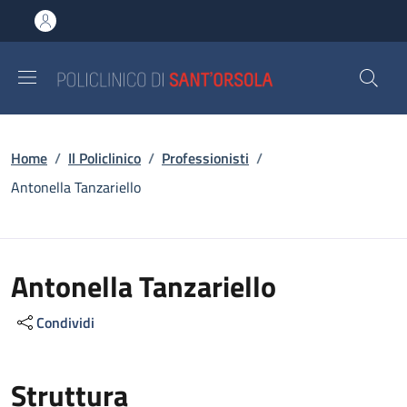
Salta al contenuto principale
Skip to footer content
Briciole di pane
Home
/
Il Policlinico
/
Professionisti
/
Antonella Tanzariello
Antonella Tanzariello
Condividi
Struttura