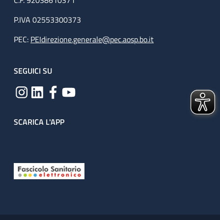
C.F. 92038610371
P.IVA 02553300373
PEC:
PEIdirezione.generale@pec.aosp.bo.it
SEGUICI SU
SCARICA L'APP