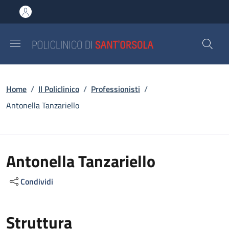
Salta al contenuto principale
Skip to footer content
Briciole di pane
Home
/
Il Policlinico
/
Professionisti
/
Antonella Tanzariello
Antonella Tanzariello
Condividi
Struttura