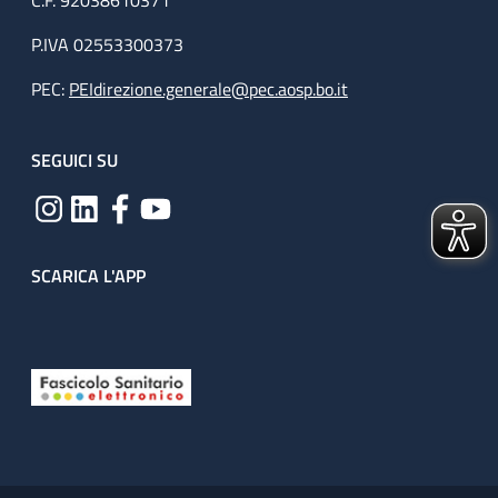
C.F. 92038610371
P.IVA 02553300373
PEC:
PEIdirezione.generale@pec.aosp.bo.it
SEGUICI SU
SCARICA L'APP