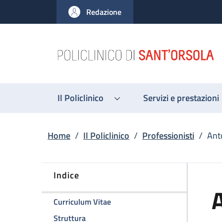
Salta al contenuto principale
Skip to footer content
Redazione
Il Policlinico
Servizi e prestazioni
Briciole di pane
Home
/
Il Policlinico
/
Professionisti
/
Ant
Indice
della pagina Antonia Lopez
Curriculum Vitae
della pagina Antonia Lopez
Struttura