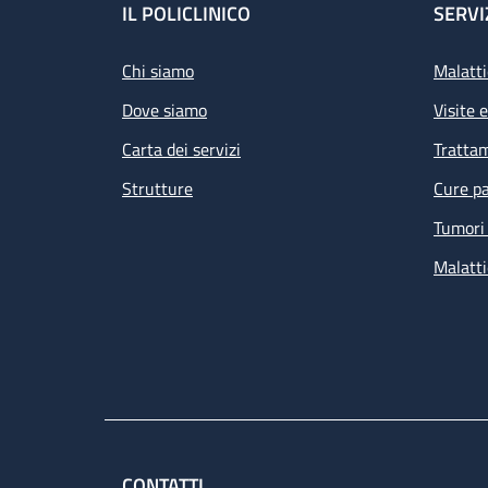
Footer
IL POLICLINICO
SERVI
Chi siamo
Malatti
Dove siamo
Visite 
Carta dei servizi
Tratta
Strutture
Cure pa
Tumori 
Malatti
CONTATTI