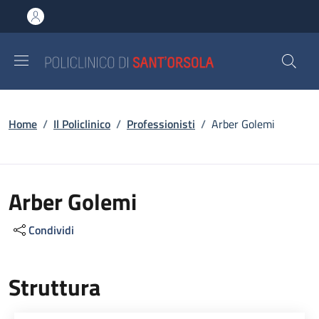
Salta al contenuto principale
Skip to footer content
Briciole di pane
Home
/
Il Policlinico
/
Professionisti
/
Arber Golemi
Arber Golemi
Condividi
Struttura