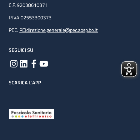
C.F. 92038610371
P.IVA 02553300373
PEC:
PEIdirezione.generale@pec.aosp.bo.it
SEGUICI SU
SCARICA L'APP