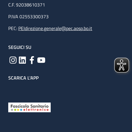
C.F. 92038610371
P.IVA 02553300373
PEC:
PEIdirezione.generale@pec.aosp.bo.it
SEGUICI SU
SCARICA L'APP