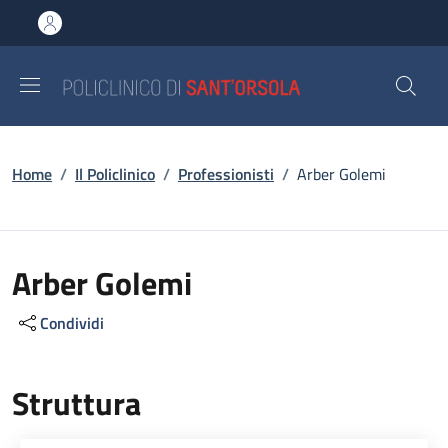
Salta al contenuto principale
Skip to footer content
Briciole di pane
Home
/
Il Policlinico
/
Professionisti
/
Arber Golemi
Arber Golemi
Condividi
Struttura