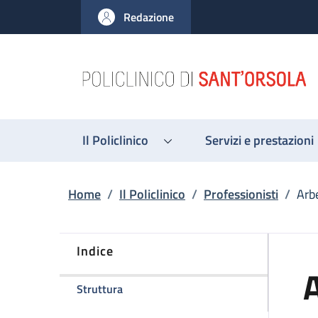
Salta al contenuto principale
Skip to footer content
Redazione
Il Policlinico
Servizi e prestazioni
Briciole di pane
Home
/
Il Policlinico
/
Professionisti
/
Arb
Indice
della pagina Arber Golemi
Struttura