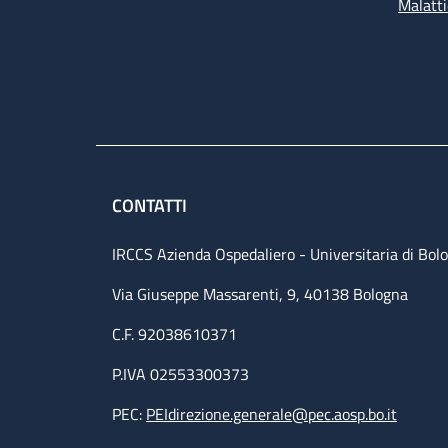
Malatti
CONTATTI
IRCCS Azienda Ospedaliero - Universitaria di Bol
Via Giuseppe Massarenti, 9, 40138 Bologna
C.F. 92038610371
P.IVA 02553300373
PEC:
PEIdirezione.generale@pec.aosp.bo.it