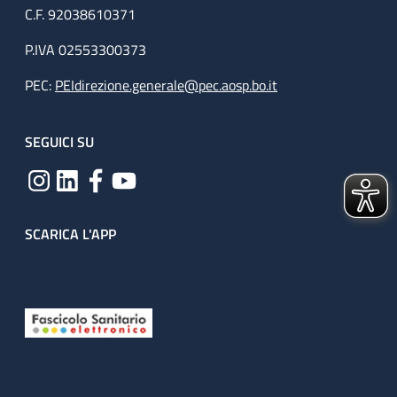
C.F. 92038610371
P.IVA 02553300373
PEC:
PEIdirezione.generale@pec.aosp.bo.it
SEGUICI SU
SCARICA L'APP