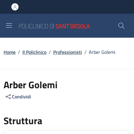
Salta al contenuto principale
Skip to footer content
Briciole di pane
Home
/
Il Policlinico
/
Professionisti
/
Arber Golemi
Arber Golemi
Condividi
Struttura