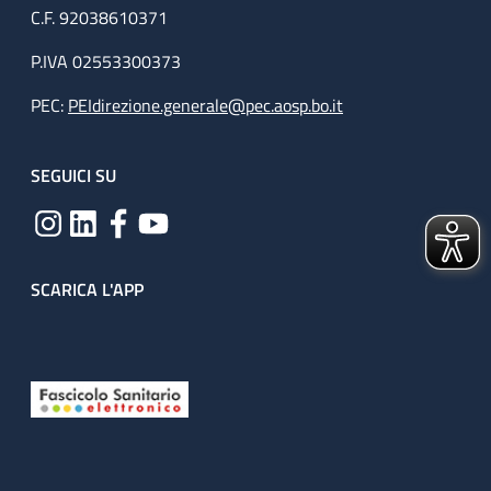
C.F. 92038610371
P.IVA 02553300373
PEC:
PEIdirezione.generale@pec.aosp.bo.it
SEGUICI SU
SCARICA L'APP