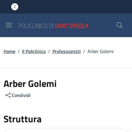
Salta al contenuto principale
Skip to footer content
Briciole di pane
Home
/
Il Policlinico
/
Professionisti
/
Arber Golemi
Arber Golemi
Condividi
Struttura