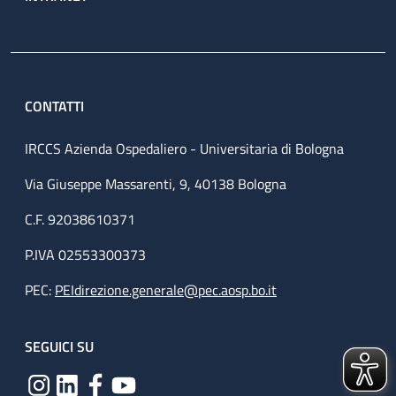
CONTATTI
IRCCS Azienda Ospedaliero - Universitaria di Bologna
Via Giuseppe Massarenti, 9, 40138 Bologna
C.F. 92038610371
P.IVA 02553300373
PEC:
PEIdirezione.generale@pec.aosp.bo.it
SEGUICI SU