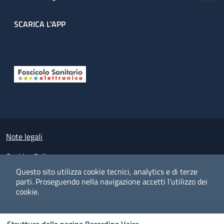
SCARICA L'APP
Useful links section
Small prints
Note legali
Cookies Policy
Questo sito utilizza cookie tecnici, analytics e di terze
Policy privacy e protezione del dato personale
parti.
Proseguendo nella navigazione accetti l'utilizzo dei
cookie.
Albo pretorio on-line
Dichiarazione di accessibilità
COOKIES
I CO
PREFERENZE
ACCETTO