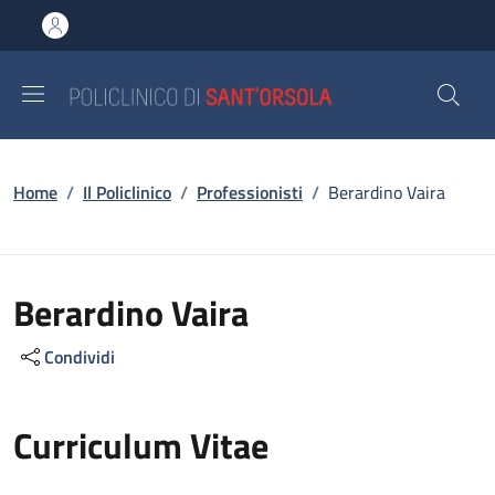
Salta al contenuto principale
Skip to footer content
Briciole di pane
Home
/
Il Policlinico
/
Professionisti
/
Berardino Vaira
Berardino Vaira
Condividi
Curriculum Vitae