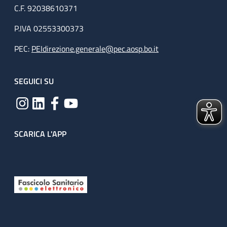
C.F. 92038610371
P.IVA 02553300373
PEC:
PEIdirezione.generale@pec.aosp.bo.it
SEGUICI SU
SCARICA L'APP