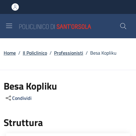
Salta al contenuto principale
Skip to footer content
Briciole di pane
Home
/
Il Policlinico
/
Professionisti
/
Besa Kopliku
Besa Kopliku
Condividi
Struttura