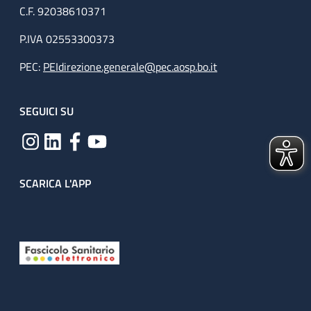
C.F. 92038610371
P.IVA 02553300373
PEC:
PEIdirezione.generale@pec.aosp.bo.it
SEGUICI SU
SCARICA L'APP