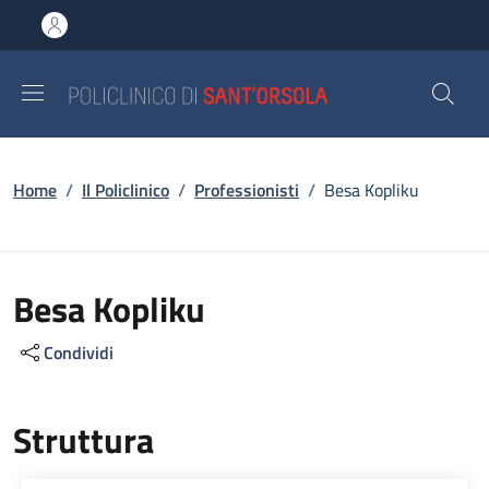
Salta al contenuto principale
Skip to footer content
Briciole di pane
Home
/
Il Policlinico
/
Professionisti
/
Besa Kopliku
Besa Kopliku
Condividi
Struttura