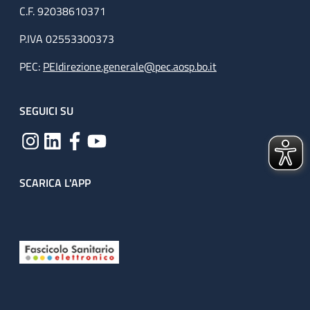
C.F. 92038610371
P.IVA 02553300373
PEC:
PEIdirezione.generale@pec.aosp.bo.it
SEGUICI SU
SCARICA L'APP