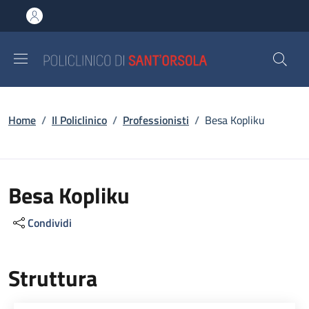
Salta al contenuto principale
Skip to footer content
Briciole di pane
Home
/
Il Policlinico
/
Professionisti
/
Besa Kopliku
Besa Kopliku
Condividi
Struttura