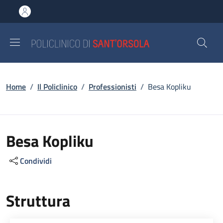
Salta al contenuto principale
Skip to footer content
Briciole di pane
Home
/
Il Policlinico
/
Professionisti
/
Besa Kopliku
Besa Kopliku
Condividi
Struttura