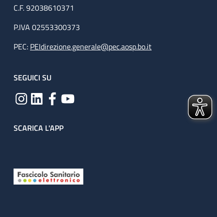
C.F. 92038610371
P.IVA 02553300373
PEC:
PEIdirezione.generale@pec.aosp.bo.it
SEGUICI SU
SCARICA L'APP