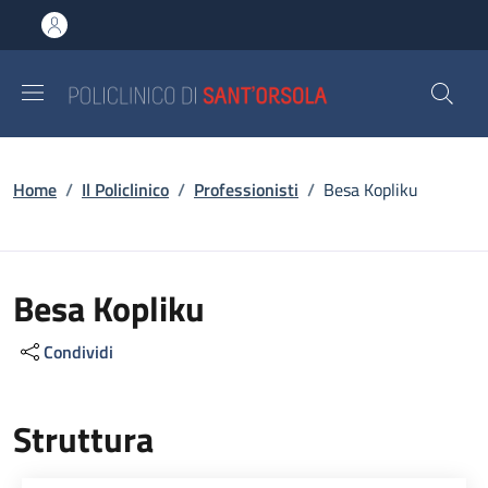
Salta al contenuto principale
Skip to footer content
Briciole di pane
Home
/
Il Policlinico
/
Professionisti
/
Besa Kopliku
Besa Kopliku
Condividi
Struttura