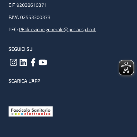
C.F. 92038610371
P.IVA 02553300373
PEC:
PEIdirezione.generale@pec.aosp.bo.it
SEGUICI SU
SCARICA L'APP