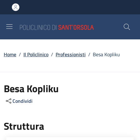
Salta al contenuto principale
Skip to footer content
Briciole di pane
Home
/
Il Policlinico
/
Professionisti
/
Besa Kopliku
Besa Kopliku
Condividi
Struttura