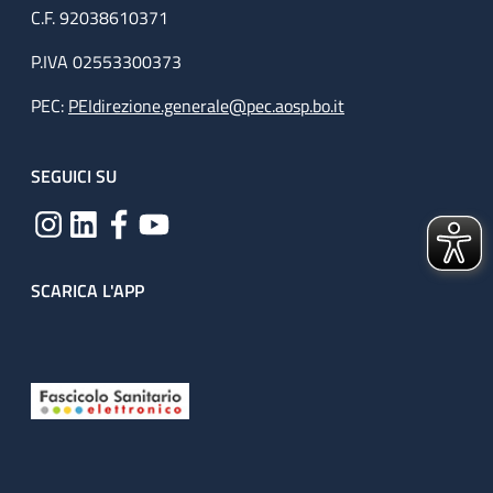
C.F. 92038610371
P.IVA 02553300373
PEC:
PEIdirezione.generale@pec.aosp.bo.it
SEGUICI SU
SCARICA L'APP