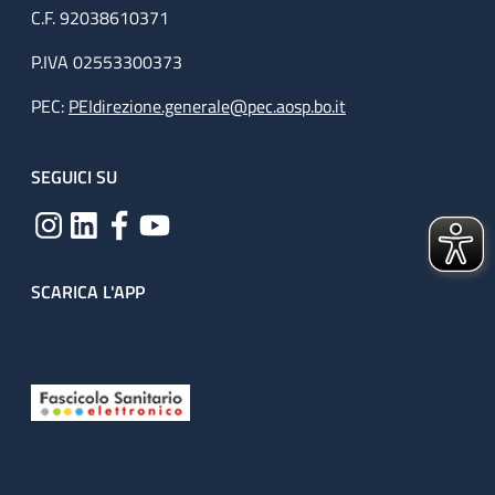
C.F. 92038610371
P.IVA 02553300373
PEC:
PEIdirezione.generale@pec.aosp.bo.it
SEGUICI SU
SCARICA L'APP