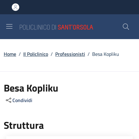
Salta al contenuto principale
Skip to footer content
Briciole di pane
Home
/
Il Policlinico
/
Professionisti
/
Besa Kopliku
Besa Kopliku
Condividi
Struttura