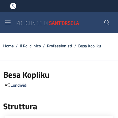
Salta al contenuto principale
Skip to footer content
Briciole di pane
Home
/
Il Policlinico
/
Professionisti
/
Besa Kopliku
Besa Kopliku
Condividi
Struttura