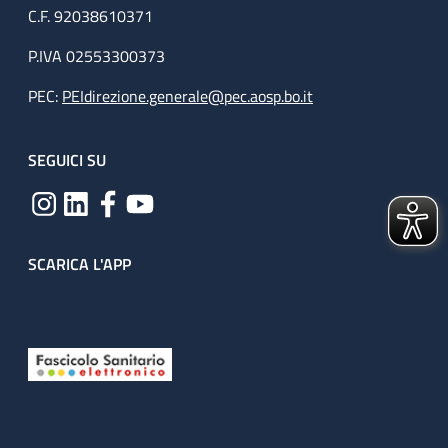
C.F. 92038610371
P.IVA 02553300373
PEC:
PEIdirezione.generale@pec.aosp.bo.it
SEGUICI SU
SCARICA L'APP