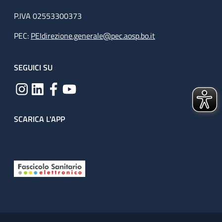
P.IVA 02553300373
PEC:
PEIdirezione.generale@pec.aosp.bo.it
SEGUICI SU
SCARICA L'APP
Useful links section