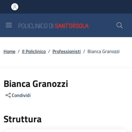
Salta al contenuto principale
Skip to footer content
Briciole di pane
Home
/
Il Policlinico
/
Professionisti
/
Bianca Granozzi
Bianca Granozzi
Condividi
Struttura