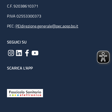
C.F. 92038610371
P.IVA 02553300373
PEC:
PEIdirezione.generale@pec.aosp.bo.it
SEGUICI SU
SCARICA L'APP