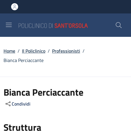
Salta al contenuto principale
Skip to footer content
Briciole di pane
Home
/
Il Policlinico
/
Professionisti
/
Bianca Perciaccante
Bianca Perciaccante
Condividi
Struttura