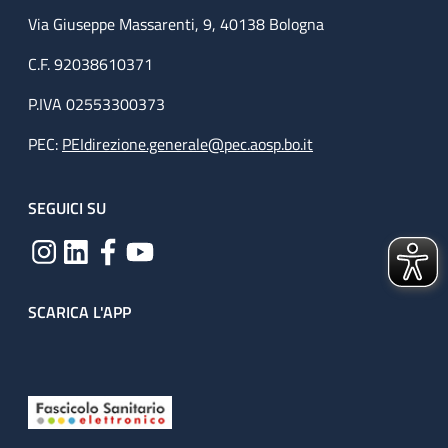
Via Giuseppe Massarenti, 9, 40138 Bologna
C.F. 92038610371
P.IVA 02553300373
PEC:
PEIdirezione.generale@pec.aosp.bo.it
SEGUICI SU
SCARICA L'APP