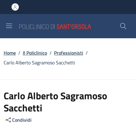
Salta al contenuto principale
Skip to footer content
Briciole di pane
Home
/
Il Policlinico
/
Professionisti
/
Carlo Alberto Sagramoso Sacchetti
Carlo Alberto Sagramoso
Sacchetti
Condividi