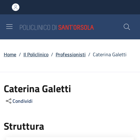
Salta al contenuto principale
Skip to footer content
Briciole di pane
Home
/
Il Policlinico
/
Professionisti
/
Caterina Galetti
Caterina Galetti
Condividi
Struttura