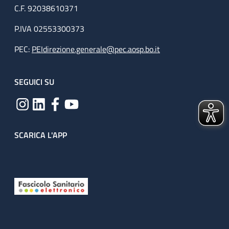
C.F. 92038610371
P.IVA 02553300373
PEC:
PEIdirezione.generale@pec.aosp.bo.it
SEGUICI SU
SCARICA L'APP