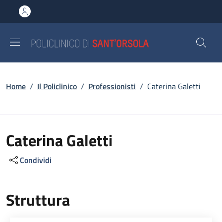
Salta al contenuto principale
Skip to footer content
Briciole di pane
Home
/
Il Policlinico
/
Professionisti
/
Caterina Galetti
Caterina Galetti
Condividi
Struttura