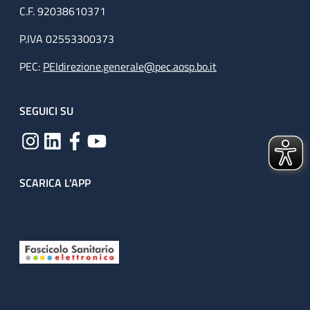
C.F. 92038610371
P.IVA 02553300373
PEC:
PEIdirezione.generale@pec.aosp.bo.it
SEGUICI SU
SCARICA L'APP