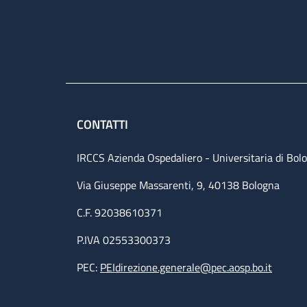
CONTATTI
IRCCS Azienda Ospedaliero - Universitaria di Bol
Via Giuseppe Massarenti, 9, 40138 Bologna
C.F. 92038610371
P.IVA 02553300373
PEC:
PEIdirezione.generale@pec.aosp.bo.it