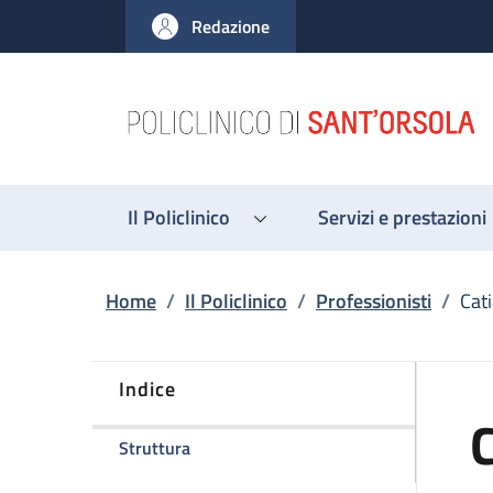
Salta al contenuto principale
Skip to footer content
Redazione
Il Policlinico
Servizi e prestazioni
Briciole di pane
Home
/
Il Policlinico
/
Professionisti
/
Cat
Indice
C
della pagina Catia Caporale
Struttura