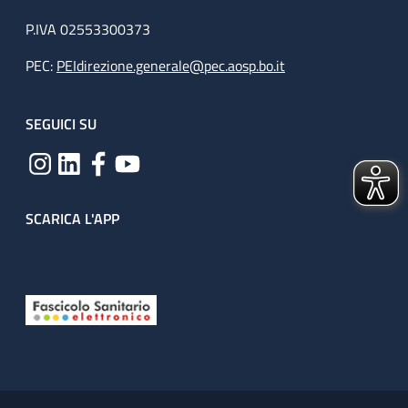
P.IVA 02553300373
PEC:
PEIdirezione.generale@pec.aosp.bo.it
SEGUICI SU
SCARICA L'APP
Useful links section