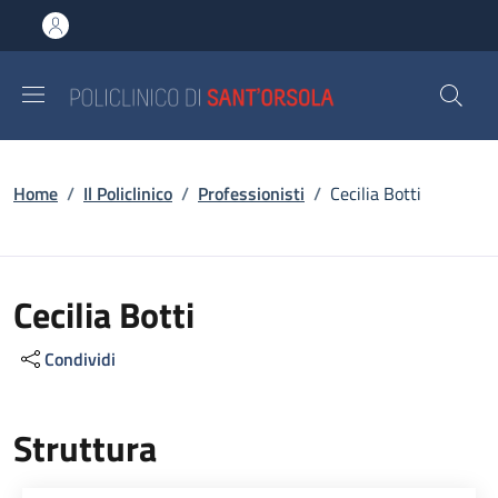
Salta al contenuto principale
Skip to footer content
Briciole di pane
Home
/
Il Policlinico
/
Professionisti
/
Cecilia Botti
Cecilia Botti
Condividi
Struttura