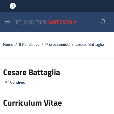
Salta al contenuto principale
Skip to footer content
Briciole di pane
Home
/
Il Policlinico
/
Professionisti
/
Cesare Battaglia
Cesare Battaglia
Condividi
Curriculum Vitae