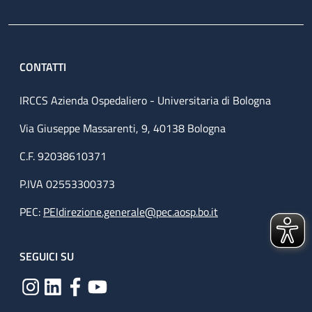
CONTATTI
IRCCS Azienda Ospedaliero - Universitaria di Bologna
Via Giuseppe Massarenti, 9, 40138 Bologna
C.F. 92038610371
P.IVA 02553300373
PEC:
PEIdirezione.generale@pec.aosp.bo.it
SEGUICI SU