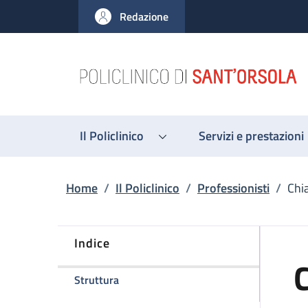
Salta al contenuto principale
Skip to footer content
Redazione
Il Policlinico
Servizi e prestazioni
Briciole di pane
Home
/
Il Policlinico
/
Professionisti
/
Chi
Indice
C
della pagina Chiara Baldovini
Struttura