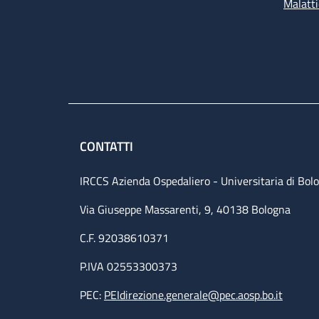
Malatti
CONTATTI
IRCCS Azienda Ospedaliero - Universitaria di Bol
Via Giuseppe Massarenti, 9, 40138 Bologna
C.F. 92038610371
P.IVA 02553300373
PEC:
PEIdirezione.generale@pec.aosp.bo.it