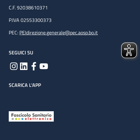
C.F. 92038610371
P.IVA 02553300373
PEC:
PEIdirezione.generale@pec.aosp.bo.it
SEGUICI SU
SCARICA L'APP