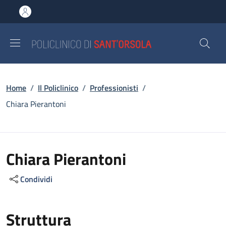
Salta al contenuto principale
Skip to footer content
Briciole di pane
Home
/
Il Policlinico
/
Professionisti
/
Chiara Pierantoni
Chiara Pierantoni
Condividi
Struttura